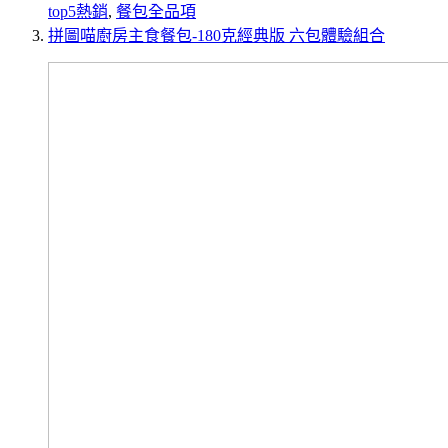
top5熱銷
,
餐包全品項
拼圖喵廚房主食餐包-180克經典版 六包體驗組合