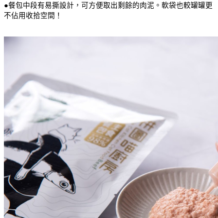
●餐包中段有易撕設計，可方便取出剩餘的肉泥。軟袋也較罐罐更
不佔用收拾空間！