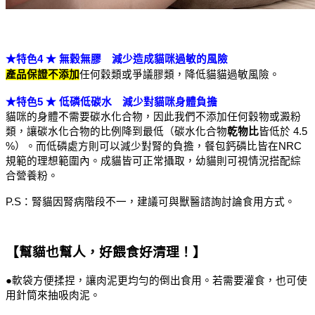
★特色4 ★ 無穀無膠　減少造成貓咪過敏的風險
產品保證不添加
任何穀類或爭議膠類，降低貓貓過敏風險。
★特色5 ★ 低磷低碳水　減少對貓咪身體負擔　
貓咪的身體不需要碳水化合物，因此我們不添加任何穀物或澱粉
類，讓碳水化合物的比例降到最低（碳水化合物
乾物比
皆低於 4.5 
%）。而低磷處方則可以減少對腎的負擔，餐包鈣磷比皆在NRC
規範的理想範圍內。成貓皆可正常攝取，幼貓則可視情況搭配綜
合營養粉。
P.S：腎貓因腎病階段不一，建議可與獸醫諮詢討論食用方式。
【幫貓也幫人，好餵食好清理！】
●軟袋方便揉捏，讓肉泥更均勻的倒出食用。若需要灌食，也可使
用針筒來抽吸肉泥。