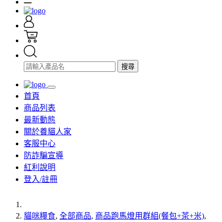
搜尋
首頁
商品列表
最新動態
關於養貓人家
客服中心
防詐騙宣導
紅利說明
登入/註冊
貓咪糧食
,
全部商品
,
商品跑馬燈用群組(餐包+茶+米)
,