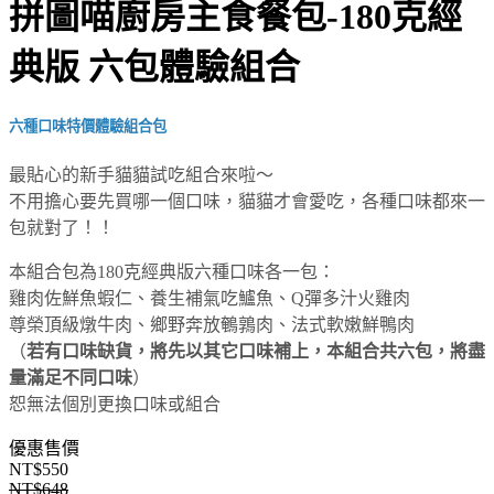
拼圖喵廚房主食餐包-180克經
典版 六包體驗組合
六種口味特價體驗組合包
最貼心的新手貓貓試吃組合來啦～
不用擔心要先買哪一個口味，貓貓才會愛吃，各種口味都來一
包就對了！！
本組合包為180克經典版六種口味各一包：
雞肉佐鮮魚蝦仁、養生補氣吃鱸魚、Q彈多汁火雞肉
尊榮頂級燉牛肉、鄉野奔放鵪鶉肉、法式軟嫩鮮鴨肉
（
若有口味缺貨，將先以其它口味補上，本組合共六包，將盡
量滿足不同口味
）
恕無法個別更換口味或組合
優惠售價
NT$550
NT$648