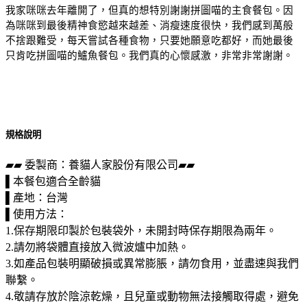
我家咪咪去年離開了，但真的想特別謝謝拼圖喵的主食餐包。因
為咪咪到最後精神食慾越來越差、消瘦速度很快，我們感到萬般
不捨跟難受，每天嘗試各種食物，只要她願意吃都好，而她最後
只肯吃拼圖喵的鱸魚餐包。我們真的心懷感激，非常非常謝謝。
規格說明
▰▰ 委製商：養貓人家股份有限公司▰▰
▌本餐包適合全齡貓
▌產地：台灣
▌使用方法：
1.保存期限印製於包裝袋外，未開封時保存期限為兩年。
2.請勿將袋體直接放入微波爐中加熱。
3.如產品包裝明顯破損或異常膨脹，請勿食用，並盡速與我們
聯繫。
4.敬請存放於陰涼乾燥，且兒童或動物無法接觸取得處，避免