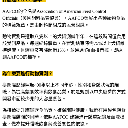
AAFCO的全名是Association of American Feed Control
Officials（美國飼料品管協會），AAFCO發展出各種寵物食品
的標籤規章，是由飼料商組成的民營組織。
動物實測是選取八隻以上的犬貓測試半年，在這段時間僅食用
該受測產品，每週紀錄體重，在實測結束時需75%以上犬貓維
持健康，且體重沒有降超過15%，並通過4項血檢門檻，即達
到AAFCO的標準。
為什麼要進行動物實測？
拼圖喵歷經照顧400隻以上不同年齡、性別和身體狀況的貓
咪，為提高餵食效率與飲食品質，於是規劃以中央廚房的方式
開發市面較少見的大容量餐包。
為持續提升貓咪飲食品質、確保貓咪健康，我們在用餐包餵食
拼圖喵貓貓的同時，依照AAFCO 建議進行體重記錄及血液檢
查，做為提升貓咪飲食與改善餐包的依據。