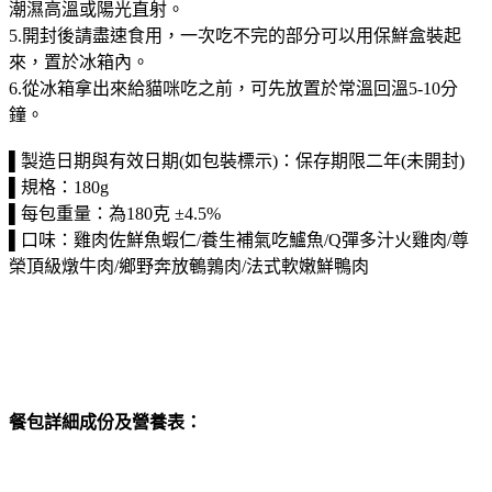
潮濕高溫或陽光直射。
5.開封後請盡速食用，一次吃不完的部分可以用保鮮盒裝起
來，置於冰箱內。
6.從冰箱拿出來給貓咪吃之前，可先放置於常溫回溫5-10分
鐘。
▌製造日期與有效日期(如包裝標示)：保存期限二年(未開封)
▌規格：180g
▌每包重量：為180克 ±4.5%
▌口味：雞肉佐鮮魚蝦仁/養生補氣吃鱸魚/Q彈多汁火雞肉/尊
榮頂級燉牛肉/鄉野奔放鵪鶉肉/法式軟嫩鮮鴨肉
餐包詳細成份及營養表：