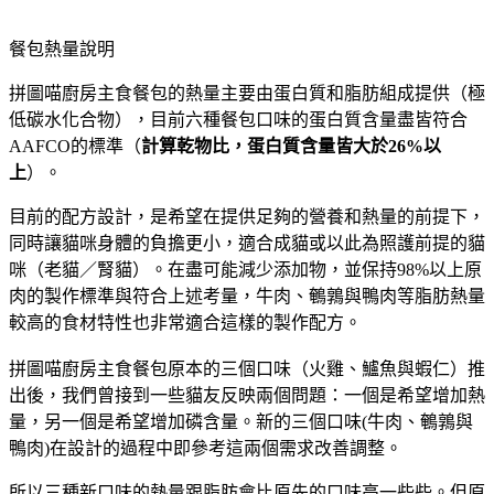
餐包熱量說明
拼圖喵廚房主食餐包的熱量主要由蛋白質和脂肪組成提供（極
低碳水化合物），目前六種餐包口味的蛋白質含量盡皆符合
AAFCO的標準（
計算乾物比，蛋白質含量皆大於26%以
上
）。
目前的配方設計，是希望在提供足夠的營養和熱量的前提下，
同時讓貓咪身體的負擔更小，適合成貓或以此為照護前提的貓
咪（老貓／腎貓）。在盡可能減少添加物，並保持98%以上原
肉的製作標準與符合上述考量，牛肉、鵪鶉與鴨肉等脂肪熱量
較高的食材特性也非常適合這樣的製作配方。
拼圖喵廚房主食餐包原本的三個口味（火雞、鱸魚與蝦仁）推
出後，我們曾接到一些貓友反映兩個問題：一個是希望增加熱
量，另一個是希望增加磷含量。新的三個口味(牛肉、鵪鶉與
鴨肉)在設計的過程中即參考這兩個需求改善調整。
所以三種新口味的熱量跟脂肪會比原先的口味高一些些。但原