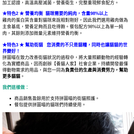
加工認證，
高溫高壓滅菌，營養衛生，完整重現鮮食配方。
★特色2 ★ 營養均衡  貓咪需要的純肉，含量98%以上
雞肉的蛋白質含量對貓咪來說相對剛好，因此我們選用雞肉做為
主食基底，營養足夠而且吃得飽。餐包配方98%以上為單一純
肉，其餘則添加微量元素維持營養均衡。
★特色3 ★ 幫助街貓   您消費的不只是貓糧，同時也讓貓貓的世
界變好！
拼圖喵在致力改善街貓狀況的過程中，將大量照顧動物的經驗轉
化為實體商品，因而創辦【養貓人家】社會企業，持續開發最懂
得動物需求的用品，與您一同為
負責任的生產與消費努力，幫助
更多貓貓
。
我們這樣做：
商品銷售盈餘用於支持拼圖喵的街貓照護。
餐包提供拼圖喵的貓咪們持續使用。